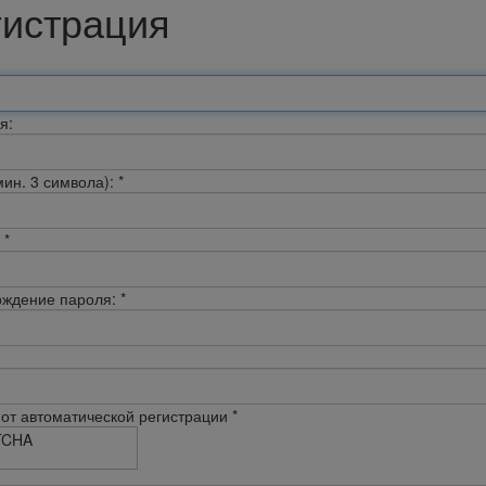
гистрация
я:
мин. 3 символа):
*
*
ждение пароля:
*
от автоматической регистрации
*