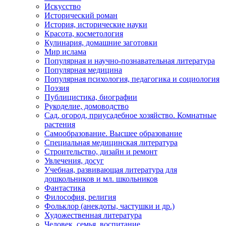
Искусство
Исторический роман
История, исторические науки
Красота, косметология
Кулинария, домашние заготовки
Мир ислама
Популярная и научно-познавательная литература
Популярная медицина
Популярная психология, педагогика и социология
Поэзия
Публицистика, биографии
Рукоделие, домоводство
Сад, огород, приусадебное хозяйство. Комнатные
растения
Самообразование. Высшее образование
Специальная медицинская литература
Строительство, дизайн и ремонт
Увлечения, досуг
Учебная, развивающая литература для
дошкольников и мл. школьников
Фантастика
Философия, религия
Фольклор (анекдоты, частушки и др.)
Художественная литература
Человек, семья, воспитание