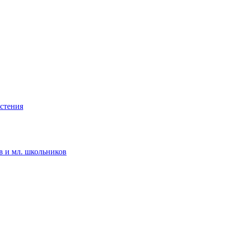
астения
в и мл. школьников