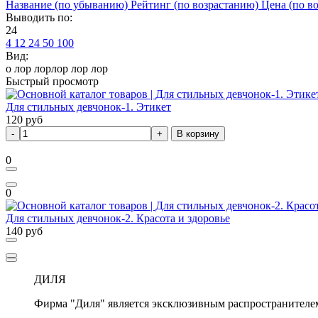
Название (по убыванию)
Рейтинг (по возрастанию)
Цена (по в
Выводить по:
24
4
12
24
50
100
Вид:
о лор лорлор лор лор
Быстрый просмотр
Для стильных девчонок-1. Этикет
120
руб
В корзину
0
0
Для стильных девчонок-2. Красота и здоровье
140
руб
ДИЛЯ
Фирма "Диля" является эксклюзивным распространителе