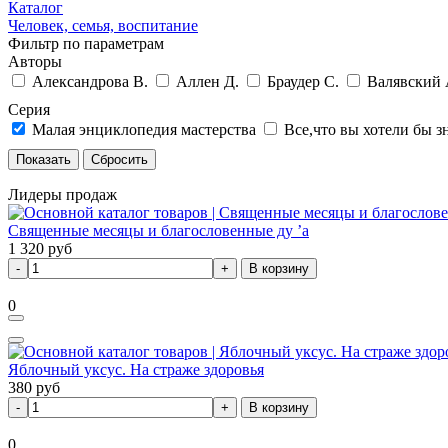
Каталог
Человек, семья, воспитание
Фильтр по параметрам
Авторы
Александрова В.
Аллен Д.
Браудер С.
Валявский 
Серия
Малая энциклопедия мастерства
Все,что вы хотели бы зн
Лидеры продаж
Священные месяцы и благословенные ду ’а
1 320
руб
В корзину
0
Яблочный уксус. На страже здоровья
380
руб
В корзину
0