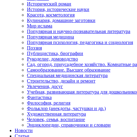
Исторический роман
История, исторические науки
Красота, косметология
Кулинария, домашние заготовки
Мир ислама
Популярная и научно-познавательная литература
Популярная медицина
Популярная психология, педагогика и социология
Поэзия
Публицистика, биографии
Рукоделие, домоводство
Сад, огород, приусадебное хозяйство. Комнатные р
Самообразование. Высшее образование
Специальная медицинская литература
Строительство, дизайн и ремонт
Увлечения, досуг
Учебная, развивающая литература для дошкольнико
Фантастика
Философия, религия
Фольклор (анекдоты, частушки и др.)
Художественная литература
Человек, семья, воспитание
Энциклопедии, справочники и словари
Новости
Статьи