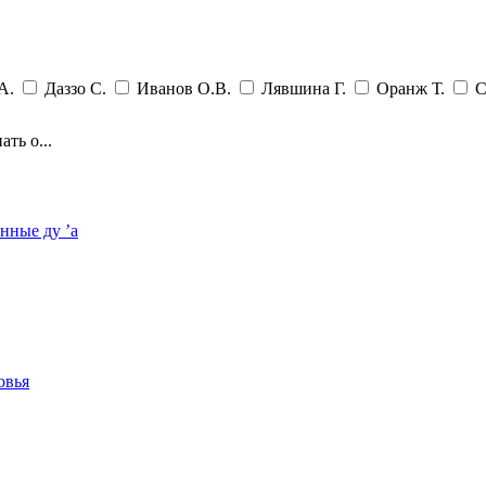
А.
Даззо С.
Иванов О.В.
Лявшина Г.
Оранж Т.
С
ать о...