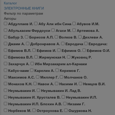
Каталог
ЭЛЕКТРОННЫЕ КНИГИ
Фильтр по параметрам
Авторы
Абдуллаев И.
Абу Али ибн Сина
Абувов И.М.
Абулькасим Фирдоуси
Агахи М.
Артемова А.
Бабур З.
Борисов А.П.
Волков В.
Дехлеви А.
Джами А.
Добронравов А.
Евродача
Евродача:
Ефимов В.Л.
Ефимов И.
Ефимов О.
Ефимов О.И.
Ефимова В.Л.
Жирмунская Н.
Жуковец Р.
Захарчук А.
Ибн Мирзакарим ал-Карнаки
Кабус-наме
Карелин А.
Керимов Г.
Максимов А.С.
Миллер Г.
Молчанов О.
Монахов К.Н.
Навои А.
Насими И.
Немцов В.И.
Неумывакин И.
Неумывакин И. Лад В.
Неумывакин И. Хрусталев В.
Неумывакин И.П.
Неумывакин И.П. Блохин А.В.
Низами Г.
Норбеков М.
Остроухова Е.
Ошуркова Н.