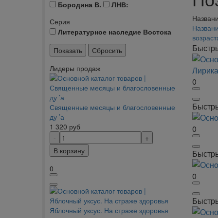
Бородина В.
ЛНВ:
Названи
Серия
Названи
Литературное наследие Востока
возрас
Быстр
Лидеры продаж
0
Быстр
Священные месяцы и благословенные
ду ’а
1 320
руб
0
В корзину
Быстр
0
0
Быстр
Яблочный уксус. На страже здоровья