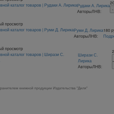
2
Рудаки А. Лирика
Авторы
ЛНВ:
ый просмотр
Руми Д. Лирика
180
р
Авторы
ЛНВ:
Подр
ый просмотр
Ширази С.
Лирика
Авторы
ЛНВ:
ранителем книжной продукции Издательства "Диля"