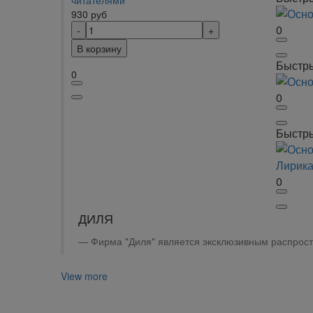
читателями
930
руб
0
В корзину
Быстр
0
0
Быстр
0
ДИЛЯ
Фирма "Диля" является эксклюзивным распрост
View more