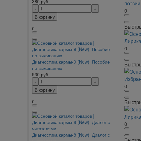
380
руб
0
В корзину
Быстр
0
0
Диагностика кармы-9 (New). Пособие
Быстр
по выживанию
930
руб
0
В корзину
0
Быстр
0
Диагностика кармы-8 (New). Диалог с
Быстр