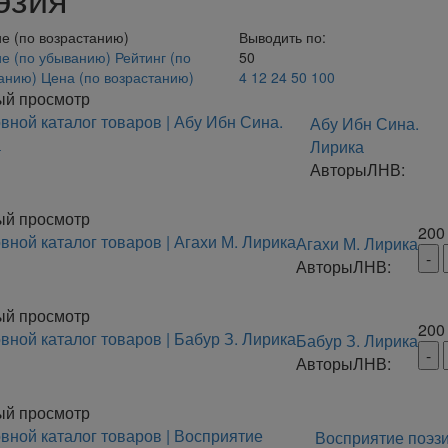
е (по возрастанию)
Выводить по:
е (по убыванию)
Рейтинг (по
50
танию)
Цена (по возрастанию)
4
12
24
50
100
ый просмотр
Абу Ибн Сина.
Лирика
Авторы
ЛНВ:
ый просмотр
20
Агахи М. Лирика
Авторы
ЛНВ:
ый просмотр
20
Бабур З. Лирика
Авторы
ЛНВ:
ый просмотр
Восприятие поэз