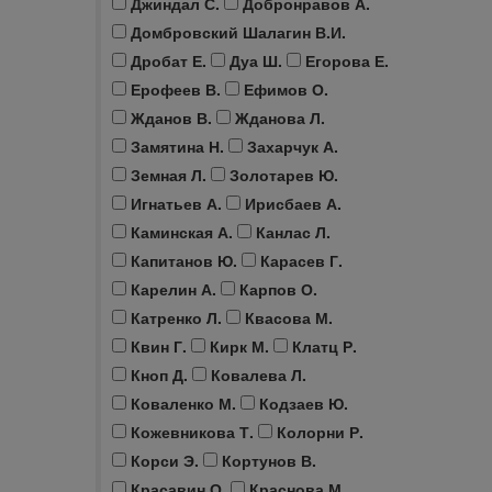
Джиндал С.
Добронравов А.
Домбровский Шалагин В.И.
Дробат Е.
Дуа Ш.
Егорова Е.
Ерофеев В.
Ефимов О.
Жданов В.
Жданова Л.
Замятина Н.
Захарчук А.
Земная Л.
Золотарев Ю.
Игнатьев А.
Ирисбаев А.
Каминская А.
Канлас Л.
Капитанов Ю.
Карасев Г.
Карелин А.
Карпов О.
Катренко Л.
Квасова М.
Квин Г.
Кирк М.
Клатц Р.
Кноп Д.
Ковалева Л.
Коваленко М.
Кодзаев Ю.
Кожевникова Т.
Колорни Р.
Корси Э.
Кортунов В.
Красавин О.
Краснова М.