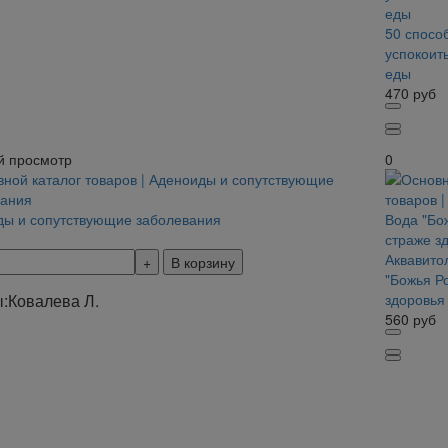
50 спосо
успокоит
еды
470
руб
й просмотр
0
ы и сопутствующие заболевания
Аквавито
В корзину
"Божья Р
:
Ковалева Л.
здоровья
560
руб