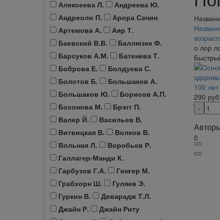
Алексеева Л.
Андреева Ю.
Андреоли П.
Арора Сачин
Названи
Названи
Артемова А.
Аяр Т.
возрас
Баевский В.В.
Баллюзек Ф.
о лор л
Барсуков А.М.
Батенева Т.
Быстры
Боброва Е.
Болдуева С.
Болотов Б.
Большаков А.
100 лет
Большаков Ю.
Борисов А.П.
290
руб
Бохонова М.
Брэгг П.
Валер Й.
Васильев В.
Авторы
Витвицкая В.
Волков В.
0
Вольная Л.
Воробьев Р.
Галлагер-Манди К.
Гарбузов Г.А.
Гингер М.
Грабхорн Ш.
Гуляев Э.
Гуркин В.
Деварадж Т.Л.
Джайн Р.
Джайн Риту