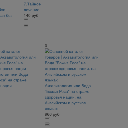
7.Тайное
бов
лечение
ься без
140
руб
0
логия или Вода
оса" на страже
 нации
Аквавитология или Вода
"Божья Роса" на страже
здоровья нации. на
Английском и русском
языках
960
руб