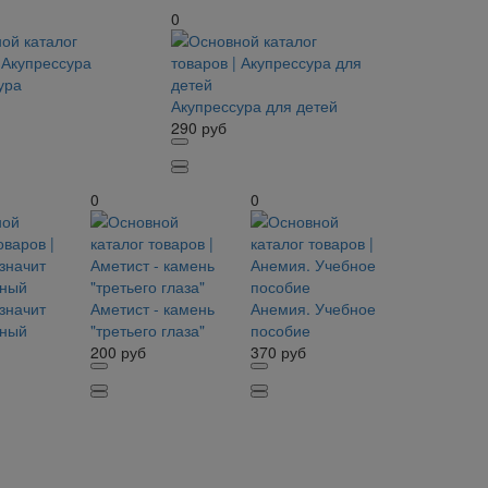
0
ура
Акупрессура для детей
290
руб
0
0
значит
Аметист - камень
Анемия. Учебное
тный
"третьего глаза"
пособие
200
руб
370
руб