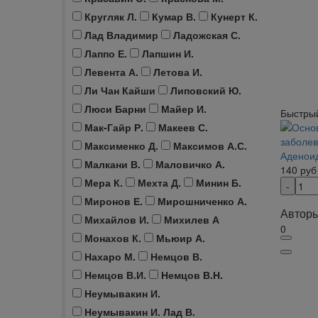
Кругляк Л.
Кумар В.
Кунерт К.
Лад Владимир
Ладожская С.
Лаппо Е.
Лапшин И.
Левента А.
Летова И.
Ли Чан Кайши
Липовский Ю.
Люси Барни
Майер И.
Быстры
Мак-Гайр Р.
Макеев С.
Максименко Д.
Максимов А.С.
Аденоид
Малкани В.
Маловичко А.
140
руб
Мера К.
Мехта Д.
Минин Б.
Миронов Е.
Мирошниченко А.
Авторы
Михайлов И.
Михилев А
0
Монахов К.
Мьюир А.
Нахаро М.
Немцов В.
Немцов В.И.
Немцов В.Н.
Неумывакин И.
Неумывакин И. Лад В.