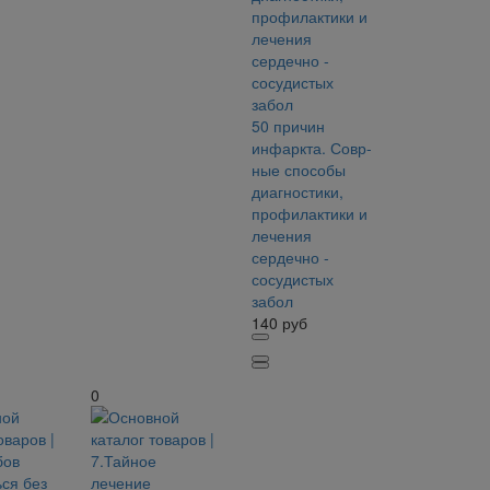
50 причин
инфаркта. Совр-
ные способы
диагностики,
профилактики и
лечения
сердечно -
сосудистых
забол
140
руб
0