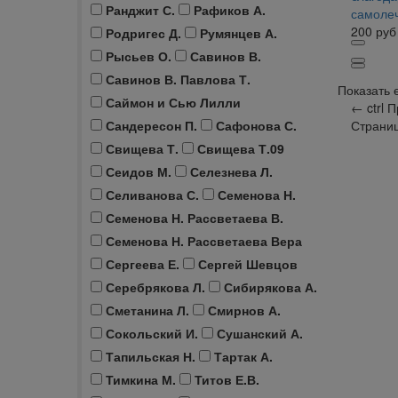
Ранджит С.
Рафиков А.
самоле
200
руб
Родригес Д.
Румянцев А.
Рысьев О.
Савинов В.
Савинов В. Павлова Т.
Показать 
Саймон и Сью Лилли
←
ctrl
П
Сандересон П.
Сафонова С.
Страни
Свищева Т.
Свищева Т.09
Сеидов М.
Селезнева Л.
Селиванова С.
Семенова Н.
Семенова Н. Рассветаева В.
Семенова Н. Рассветаева Вера
Сергеева Е.
Сергей Шевцов
Серебрякова Л.
Сибирякова А.
Сметанина Л.
Смирнов А.
Сокольский И.
Сушанский А.
Тапильская Н.
Тартак А.
Тимкина М.
Титов Е.В.