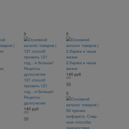
0
0
2.Карма и чаша
ек
жизни
.
140
руб
121 способ
прожить 121
год... и больше!
0
Рецепты
долголетия
140
руб