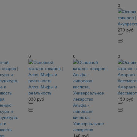
0
Акупресс
270
руб
0
0
0
Алоэ: Мифы и
Амарант-
реальность
бессмер
330
руб
150
руб
Альфа -
сура и
липоевая
пунктура.
кислота.
е и
Универсальное
вость
лекарство
ря
140
руб