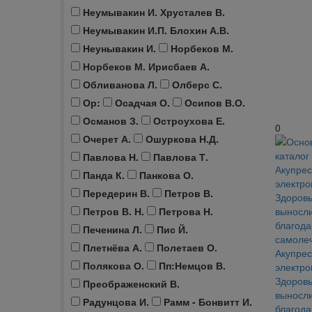
Неумывакин И. Хрусталев В.
Неумывакин И.П. Блохин А.В.
Неунывакин И.
Норбеков М.
Норбеков М. Ирисбаев А.
Обливанова Л.
Олберс С.
Ор:
Осадчая О.
Осипов В.О.
Османов З.
Остроухова Е.
0
Очерет А.
Ошуркова Н.Д.
Павлова Н.
Павлова Т.
Панда К.
Панкова О.
Передерин В.
Петров В.
Петров В. Н.
Петрова Н.
Печенина Л.
Пис Й.
Плетнёва А.
Полетаев О.
Акупрес
Полякова О.
Пп:Немцов В.
электро
Здоровь
Преображенский В.
выносли
Радунцова И.
Рамм - Бонвитт И.
благода