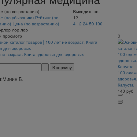
е (по возрастанию)
Выводить по:
е (по убыванию)
Рейтинг (по
12
танию)
Цена (по возрастанию)
4
12
24
50
100
орлор лор лор
й просмотр
0
 не возраст. Книга здоровья для здоровых
В корзину
100 одеж
:
Минин Б.
здоровья
Капуста
140
руб