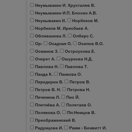
Неумывакин И. Хрусталев В.
Неумывакин И.П. Блохин А.В.
Неунывакин И.
Норбеков М.
Норбеков М. Ирисбаев А.
Обливанова Л.
Олберс С.
Ор:
Осадчая О.
Осипов В.О.
Османов З.
Остроухова Е.
Очерет А.
Ошуркова Н.Д.
Павлова Н.
Павлова Т.
Панда К.
Панкова О.
Передерин В.
Петров В.
Петров В. Н.
Петрова Н.
Печенина Л.
Пис Й.
Плетнёва А.
Полетаев О.
Полякова О.
Пп:Немцов В.
Преображенский В.
Радунцова И.
Рамм - Бонвитт И.