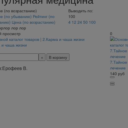
е (по возрастанию)
Выводить по:
е (по убыванию)
Рейтинг (по
100
танию)
Цена (по возрастанию)
4
12
24
50
100
орлор лор лор
й просмотр
0
 и чаша жизни
В корзину
7.Тайное
:
Ерофеев В.
лечение
140
руб