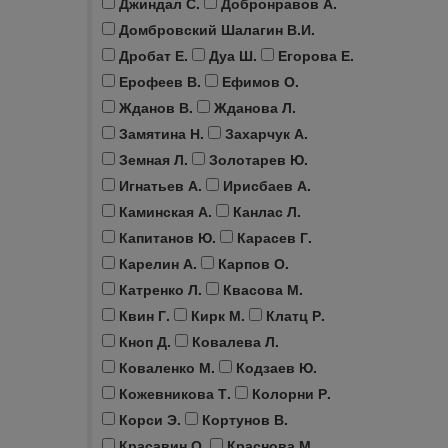
Джиндал С.
Добронравов А.
Домбровский Шалагин В.И.
Дробат Е.
Дуа Ш.
Егорова Е.
Ерофеев В.
Ефимов О.
Жданов В.
Жданова Л.
Замятина Н.
Захарчук А.
Земная Л.
Золотарев Ю.
Игнатьев А.
Ирисбаев А.
Каминская А.
Канлас Л.
Капитанов Ю.
Карасев Г.
Карелин А.
Карпов О.
Катренко Л.
Квасова М.
Квин Г.
Кирк М.
Клатц Р.
Кноп Д.
Ковалева Л.
Коваленко М.
Кодзаев Ю.
Кожевникова Т.
Колорни Р.
Корси Э.
Кортунов В.
Красавин О.
Краснова М.