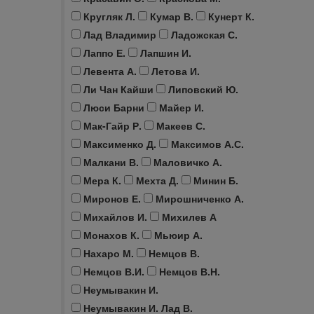
Кругляк Л.
Кумар В.
Кунерт К.
Лад Владимир
Ладожская С.
Лаппо Е.
Лапшин И.
Левента А.
Летова И.
Ли Чан Кайши
Липовский Ю.
Люси Барни
Майер И.
Мак-Гайр Р.
Макеев С.
Максименко Д.
Максимов А.С.
Малкани В.
Маловичко А.
Мера К.
Мехта Д.
Минин Б.
Миронов Е.
Мирошниченко А.
Михайлов И.
Михилев А
Монахов К.
Мьюир А.
Нахаро М.
Немцов В.
Немцов В.И.
Немцов В.Н.
Неумывакин И.
Неумывакин И. Лад В.