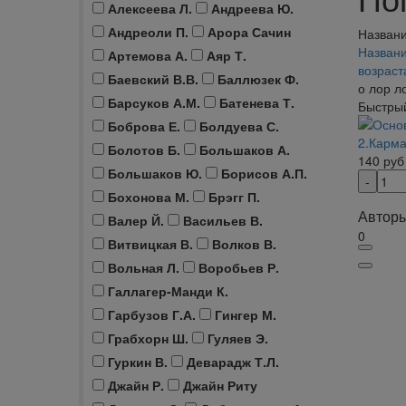
Алексеева Л.
Андреева Ю.
Андреоли П.
Арора Сачин
Названи
Названи
Артемова А.
Аяр Т.
возрас
Баевский В.В.
Баллюзек Ф.
о лор л
Барсуков А.М.
Батенева Т.
Быстры
Боброва Е.
Болдуева С.
2.Карма
Болотов Б.
Большаков А.
140
руб
Большаков Ю.
Борисов А.П.
Бохонова М.
Брэгг П.
Авторы
Валер Й.
Васильев В.
0
Витвицкая В.
Волков В.
Вольная Л.
Воробьев Р.
Галлагер-Манди К.
Гарбузов Г.А.
Гингер М.
Грабхорн Ш.
Гуляев Э.
Гуркин В.
Деварадж Т.Л.
Джайн Р.
Джайн Риту