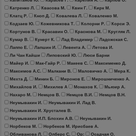
Катренко Л.
Квасова М.
Квин Г.
Кирк М.
Клатц Р.
Кноп Д.
Ковалева Л.
Коваленко М.
Кодзаев Ю.
Кожевникова Т.
Колорни Р.
Корси Э.
Кортунов В.
Красавин О.
Краснова М.
Кругляк Л.
Кумар В.
Кунерт К.
Лад Владимир
Ладожская С.
Лаппо Е.
Лапшин И.
Левента А.
Летова И.
Ли Чан Кайши
Липовский Ю.
Люси Барни
Майер И.
Мак-Гайр Р.
Макеев С.
Максименко Д.
Максимов А.С.
Малкани В.
Маловичко А.
Мера К.
Мехта Д.
Минин Б.
Миронов Е.
Мирошниченко А.
Михайлов И.
Михилев А
Монахов К.
Мьюир А.
Нахаро М.
Немцов В.
Немцов В.И.
Немцов В.Н.
Неумывакин И.
Неумывакин И. Лад В.
Неумывакин И. Хрусталев В.
Неумывакин И.П. Блохин А.В.
Неунывакин И.
Норбеков М.
Норбеков М. Ирисбаев А.
Обливанова Л.
Олберс С.
Ор:
Осадчая О.