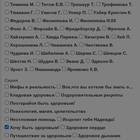
Тимкина М.
Титов Е.В.
Трешкур Т.
Трофимова Т.
Тюкавин Г.
Ужегов Г.
Уокер П.
Уэбер Кристин К.
Федоров В.
Филиппова И.
Филиппова И.03
Фокс А.
Форсайя Б.
Фридебергер Д.
Фролов А.
Хайзерман А.
Ханда Парвеш
Хачатрян В.
Хей Л.
Хорошинина Л.
Чижанова А.
Чистякова В.
Чудаева И.
Шабалина А.
Шарма С.
Шевцов С.
Шестак Н.
Шудин В.
Эванс Д.
Эджсон В.
Эрнст З.
Янакананда
Яременко К.В.
Серия
Мифы и реальность
Все,что вы хотели бы знать о...
Кладовая здоровья
Оздоровительные рецепты
Постарайся быть здоровым!
Психология, магия, целительство
Неотложная помощь
Исцелит тебя Надежда!
Хочу быть здоровым!
Здоровое сердце
Путешествие за здоровьем
Здоровое дыхание