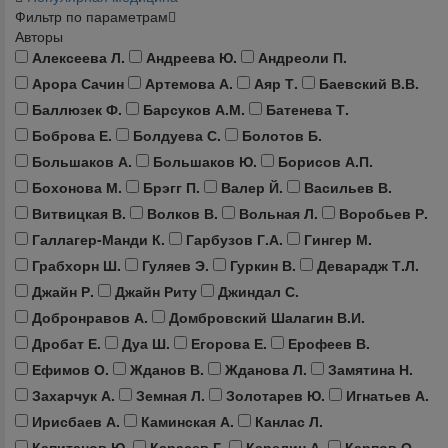
Фильтр по параметрам
Авторы
Алексеева Л.
Андреева Ю.
Андреоли П.
Арора Сачин
Артемова А.
Аяр Т.
Баевский В.В.
Баллюзек Ф.
Барсуков А.М.
Батенева Т.
Боброва Е.
Болдуева С.
Болотов Б.
Большаков А.
Большаков Ю.
Борисов А.П.
Бохонова М.
Брэгг П.
Валер Й.
Васильев В.
Витвицкая В.
Волков В.
Вольная Л.
Воробьев Р.
Галлагер-Манди К.
Гарбузов Г.А.
Гингер М.
Грабхорн Ш.
Гуляев Э.
Гуркин В.
Деварадж Т.Л.
Джайн Р.
Джайн Риту
Джиндал С.
Добронравов А.
Домбровский Шалагин В.И.
Дробат Е.
Дуа Ш.
Егорова Е.
Ерофеев В.
Ефимов О.
Жданов В.
Жданова Л.
Замятина Н.
Захарчук А.
Земная Л.
Золотарев Ю.
Игнатьев А.
Ирисбаев А.
Каминская А.
Канлас Л.
Капитанов Ю.
Карасев Г.
Карелин А.
Карпов О.