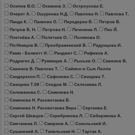
Осипов В.О.
Османов З.
Остроухова Е.
Очерет А.
Ошуркова Н.Д.
Павлова Н.
Павлова Т.
Панда К.
Панкова О.
Передерин В.
Петров В.
Петров В. Н.
Петрова Н.
Печенина Л.
Пис Й.
Плетнёва А.
Полетаев О.
Полякова О.
Пп:Немцов В.
Преображенский В.
Радунцова И.
Рамм - Бонвитт И.
Ранджит С.
Рафиков А.
Родригес Д.
Румянцев А.
Рысьев О.
Савинов В.
Савинов В. Павлова Т.
Саймон и Сью Лилли
Сандересон П.
Сафонова С.
Свищева Т.
Свищева Т.09
Сеидов М.
Селезнева Л.
Селиванова С.
Семенова Н.
Семенова Н. Рассветаева В.
Семенова Н. Рассветаева Вера
Сергеева Е.
Сергей Шевцов
Серебрякова Л.
Сибирякова А.
Сметанина Л.
Смирнов А.
Сокольский И.
Сушанский А.
Тапильская Н.
Тартак А.