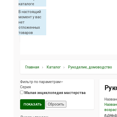
каталоге
В настоящий
момент у вас
нет
отложенных
товаров
Главная
Каталог
Рукоделие, домоводство
Фильтр по параметрам
Рук
Серия
Малая энциклопедия мастерства
Назван
Назван
возрас
о лор 
Быстры