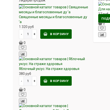
Лидеры продаж
Для на
27
руб
Священные месяцы и благословенные ду
ПОД
’а
0
1 320
руб
В КОРЗИНУ
0
Яблочный уксус. На страже здоровья
380
руб
В КОРЗИНУ
0