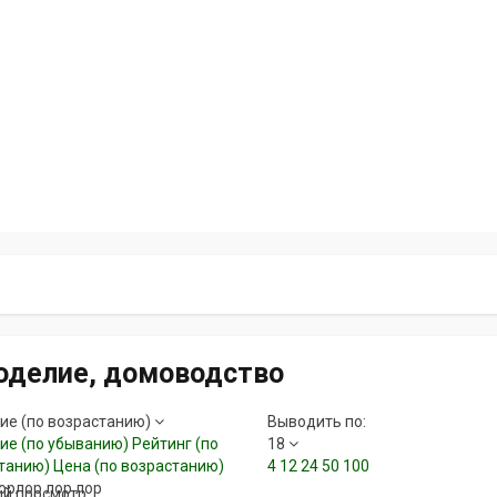
оделие, домоводство
ие (по возрастанию)
Выводить по:
ие (по убыванию)
Рейтинг (по
18
танию)
Цена (по возрастанию)
4
12
24
50
100
лорлор лор лор
й просмотр