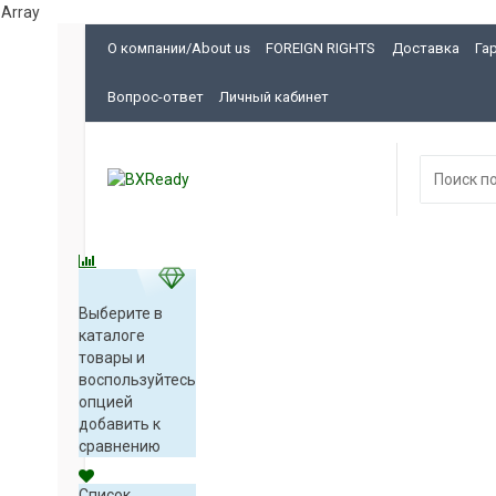
Array
О компании/About us
FOREIGN RIGHTS
Доставка
Га
Вопрос-ответ
Личный кабинет
Выберите в
каталоге
товары и
воспользуйтесь
опцией
добавить к
сравнению
Список