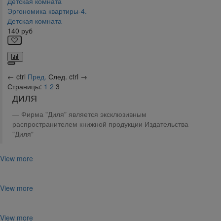
Эргономика квартиры-4.
Детская комната
140
руб
←
ctrl
Пред.
След.
ctrl
→
Страницы:
1
2
3
ДИЛЯ
Фирма "Диля" является эксклюзивным
распространителем книжной продукции Издательства
"Диля"
View more
View more
View more