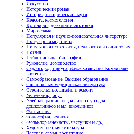
Искусство
Исторический роман
История, исторические науки
Красота, косметология
Кулинария, домашние заготовки
Мир ислама
Популярная и научно-познавательная литература
Популярная медицина
Популярная психология, педагогика и социология
Поэзия
Публицистика, биографии
Рукоделие, домоводство
Сад, огород, приусадебное хозяйство. Комнатные
растения
Самообразование. Высшее образование
Специальная медицинская литература
Строительство, дизайн и ремонт
Увлечения, досуг
Учебная, развивающая литература для
дошкольников и мл. школьников
Фантастика
Философия, религия
Фольклор (анекдоты, частушки и др.)
Художественная литература
Человек, семья, воспитание