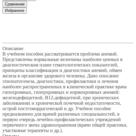
Сравнение
Избранное
klklklklklk
Описание
Отзывы
Наличие на складах
Описание
В учебном пособии рассматривается проблема анемий.
Представлены нормальные величины наиболее ценных в
диагностическом плане гематологических показателей,
принципы классификации и диагностики анемий, обмен
железа в организме здорового человека. Дано описание
этиопатогенеза, диагностики, профилактики и лечения
наиболее распространенных в клинической практике врача
гипохромных, гиперхромных и нормохромных анемий:
железодефицитной, В12-дефицитной, при хронических
заболеваниях и хронической почечной недостаточности,
острой постгеморрагической и др. Учебное пособие
предназначено для врачей различных специальностей, в
первую очередь лечебно-профилактических учреждений
первичного звена здравоохранения (врачи общей практики,
участковые терапевты и др.).
Отзывы