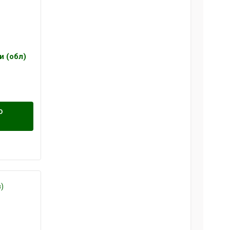
и (обл)
О