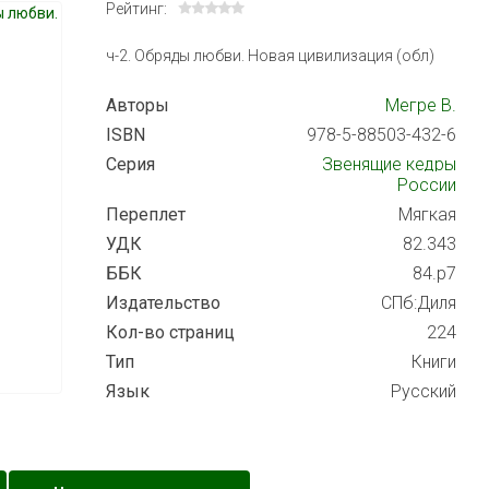
Рейтинг:
ч-2. Обряды любви. Новая цивилизация (обл)
Авторы
Мегре В.
ISBN
978-5-88503-432-6
Серия
Звенящие кедры
России
Переплет
Мягкая
УДК
82.343
ББК
84.р7
Издательство
СПб:Диля
Кол-во страниц
224
Тип
Книги
Язык
Русский