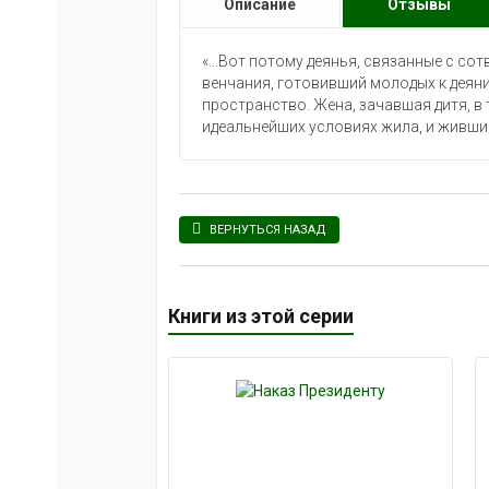
Описание
Отзывы
«...Вот потому деянья, связанные с со
венчания, готовивший молодых к деян
пространство. Жена, зачавшая дитя, в
идеальнейших условиях жила, и живший
ВЕРНУТЬСЯ НАЗАД
Книги из этой серии