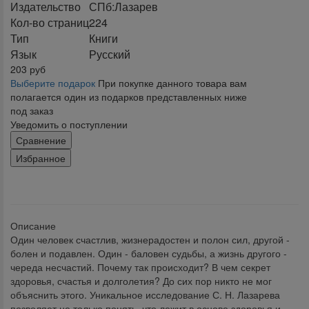
Издательство
СПб:Лазарев
Кол-во страниц
224
Тип
Книги
Язык
Русский
203
руб
Выберите подарок
При покупке данного товара вам
полагается один из подарков представленных ниже
под заказ
Уведомить о поступлении
Сравнение
Избранное
klklklklklk
Описание
Один человек счастлив, жизнерадостен и полон сил, другой -
болен и подавлен. Один - баловен судьбы, а жизнь другого -
череда несчастий. Почему так происходит? В чем секрет
здоровья, счастья и долголетия? До сих пор никто не мог
объяснить этого. Уникальное исследование С. Н. Лазарева
позволяет не только понять, что лежит в основе здоровья и