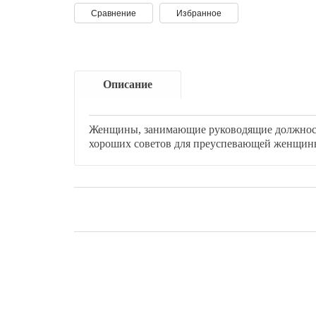
Сравнение
Избранное
klklklklklk
Описание
Отзывы
Женщины, занимающие руководящие должност
хороших советов для преуспевающей женщины
Вернуться назад