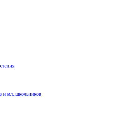
астения
в и мл. школьников