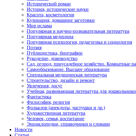
Исторический роман
История, исторические науки
Красота, косметология
Кулинария, домашние заготовки
Мир ислама
Популярная и научно-познавательная литература
Популярная медицина
Популярная психология, педагогика и социология
Поэзия
Публицистика, биографии
Рукоделие, домоводство
Сад, огород, приусадебное хозяйство. Комнатные р
Самообразование. Высшее образование
Специальная медицинская литература
Строительство, дизайн и ремонт
Увлечения, досуг
Учебная, развивающая литература для дошкольнико
Фантастика
Философия, религия
Фольклор (анекдоты, частушки и др.)
Художественная литература
Человек, семья, воспитание
Энциклопедии, справочники и словари
Новости
Статьи