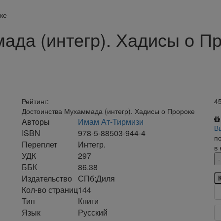
ке
ада (интегр). Хадисы о П
Рейтинг:
4
Достоинства Мухаммада (интегр). Хадисы о Пророке
Авторы
Имам Ат-Тирмизи
В
ISBN
978-5-88503-944-4
п
Переплет
Интегр.
в
УДК
297
ББК
86.38
Издательство
СПб:Диля
Кол-во страниц
144
Тип
Книги
Язык
Русский