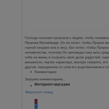
klklklklklk
Описание
Отзывы
Наличие на складах
Господь посылал пророков к людям, чтобы показать 
Пророка Мухаммада. Он не хотел, чтобы Пророк жил
горной пещере или в лесу. Бог хотел, чтобы Прор
человечества, поэтому Он заповедал ему жить сред
себе на жизнь и получать свою долю радостей, горе
внешности, чертах характера, манере говорить, его
другом, переданном со слов его родственников и с
Комментарии
Загрузка комментариев...
Интернет-магазин
Вернуться назад
Поделиться: