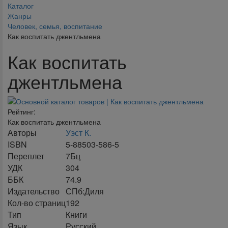
Каталог
Жанры
Человек, семья, воспитание
Как воспитать джентльмена
Как воспитать
джентльмена
Рейтинг:
Как воспитать джентльмена
Авторы
Уэст К.
ISBN
5-88503-586-5
Переплет
7Бц
УДК
304
ББК
74.9
Издательство
СПб:Диля
Кол-во страниц
192
Тип
Книги
Язык
Русский