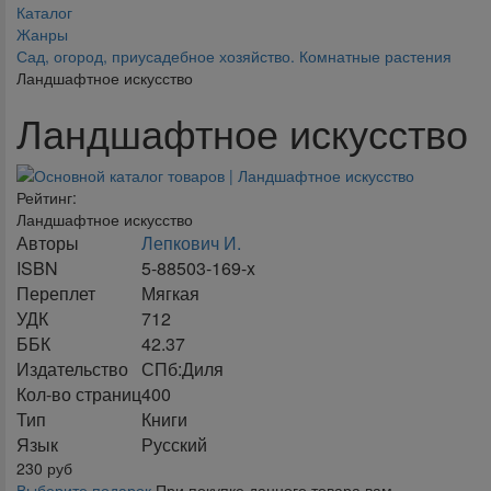
Каталог
Жанры
Сад, огород, приусадебное хозяйство. Комнатные растения
Ландшафтное искусство
Ландшафтное искусство
Рейтинг:
Ландшафтное искусство
Авторы
Лепкович И.
ISBN
5-88503-169-x
Переплет
Мягкая
УДК
712
ББК
42.37
Издательство
СПб:Диля
Кол-во страниц
400
Тип
Книги
Язык
Русский
230
руб
Выберите подарок
При покупке данного товара вам