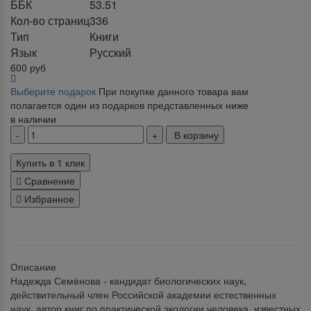
ББК
53.51
Кол-во страниц
336
Тип
Книги
Язык
Русский
600
руб
Выберите подарок
При покупке данного товара вам
полагается один из подарков представленных ниже
в наличии
В корзину
Купить в 1 клик
Сравнение
Избранное
klklklklklk
Описание
Надежда Семёнова - кандидат биологических наук,
действительный член Российской академии естественных
наук, автор книг по практической экологии человека, известных