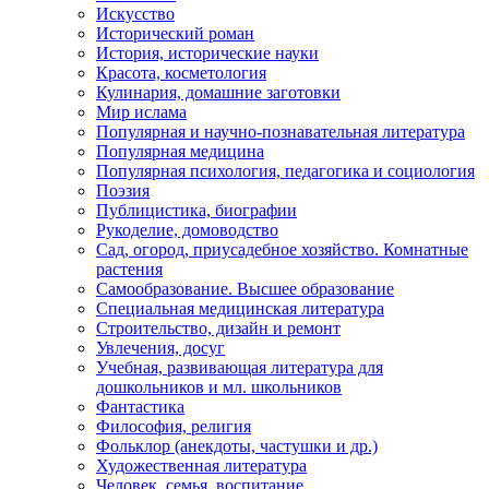
Искусство
Исторический роман
История, исторические науки
Красота, косметология
Кулинария, домашние заготовки
Мир ислама
Популярная и научно-познавательная литература
Популярная медицина
Популярная психология, педагогика и социология
Поэзия
Публицистика, биографии
Рукоделие, домоводство
Сад, огород, приусадебное хозяйство. Комнатные
растения
Самообразование. Высшее образование
Специальная медицинская литература
Строительство, дизайн и ремонт
Увлечения, досуг
Учебная, развивающая литература для
дошкольников и мл. школьников
Фантастика
Философия, религия
Фольклор (анекдоты, частушки и др.)
Художественная литература
Человек, семья, воспитание