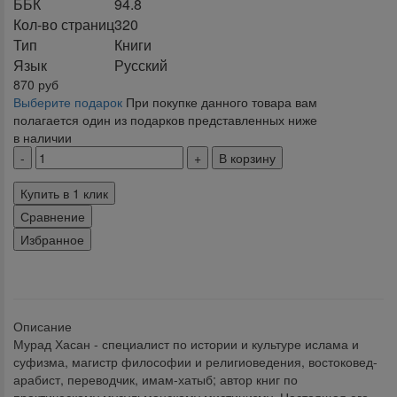
ББК
94.8
Кол-во страниц
320
Тип
Книги
Язык
Русский
870
руб
Выберите подарок
При покупке данного товара вам
полагается один из подарков представленных ниже
в наличии
В корзину
Купить в 1 клик
Сравнение
Избранное
klklklklklk
Описание
Мурад Хасан - специалист по истории и культуре ислама и
суфизма, магистр философии и религиоведения, востоковед-
арабист, переводчик, имам-хатыб; автор книг по