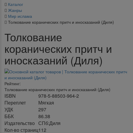
Каталог
Жанры
Мир ислама
Толкование коранических притч и иносказаний (Диля)
Толкование
коранических притч и
иносказаний (Диля)
Рейтинг:
Толкование коранических притч и иносказаний (Диля)
ISBN
978-5-88503-964-2
Переплет
Мягкая
УДК
297
ББК
86.38
Издательство
СПб:Диля
Кол-во страниц
112