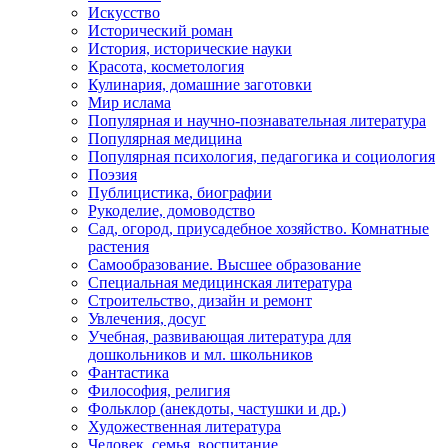
Искусство
Исторический роман
История, исторические науки
Красота, косметология
Кулинария, домашние заготовки
Мир ислама
Популярная и научно-познавательная литература
Популярная медицина
Популярная психология, педагогика и социология
Поэзия
Публицистика, биографии
Рукоделие, домоводство
Сад, огород, приусадебное хозяйство. Комнатные
растения
Самообразование. Высшее образование
Специальная медицинская литература
Строительство, дизайн и ремонт
Увлечения, досуг
Учебная, развивающая литература для
дошкольников и мл. школьников
Фантастика
Философия, религия
Фольклор (анекдоты, частушки и др.)
Художественная литература
Человек, семья, воспитание