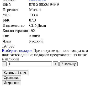
ISBN
978-5-88503-949-9
Переплет
Мягкая
УДК
133.4
ББК
87.3
Издательство
СПб:Диля
Кол-во страниц
192
Тип
Книги
Язык
Русский
197
руб
Выберите подарок
При покупке данного товара вам
полагается один из подарков представленных ниже
в наличии
В корзину
Купить в 1 клик
Сравнение
Избранное
klklklklklk
Описание
Отзывы
Наличие на складах