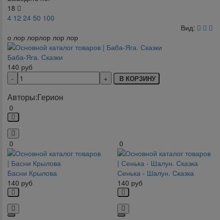
18
4
12
24
50
100
Вид:
о лор лорлор лор лор
Баба-Яга. Сказки
140
руб
В КОРЗИНУ
Авторы:
Герион
0
0
0
Басни Крылова
Сенька - Шалун. Сказка
140
руб
140
руб