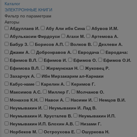
Каталог
ЭЛЕКТРОННЫЕ КНИГИ
Фильтр по параметрам
Авторы
Абдуллаев И.
Абу Али ибн Сина
Абувов И.М.
Абулькасим Фирдоуси
Агахи М.
Артемова А.
Бабур З.
Борисов А.П.
Волков В.
Дехлеви А.
Джами А.
Добронравов А.
Евродача
Евродача:
Ефимов В.Л.
Ефимов И.
Ефимов О.
Ефимов О.И.
Ефимова В.Л.
Жирмунская Н.
Жуковец Р.
Захарчук А.
Ибн Мирзакарим ал-Карнаки
Кабус-наме
Карелин А.
Керимов Г.
Максимов А.С.
Миллер Г.
Молчанов О.
Монахов К.Н.
Навои А.
Насими И.
Немцов В.И.
Неумывакин И.
Неумывакин И. Лад В.
Неумывакин И. Хрусталев В.
Неумывакин И.П.
Неумывакин И.П. Блохин А.В.
Низами Г.
Норбеков М.
Остроухова Е.
Ошуркова Н.