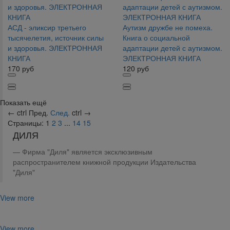
АСД - эликсир третьего
Аутизм дружбе не помеха.
тысячелетия, источник силы
Книга о социальной
и здоровья. ЭЛЕКТРОННАЯ
адаптации детей с аутизмом.
КНИГА
ЭЛЕКТРОННАЯ КНИГА
170
руб
120
руб
Показать ещё
←
ctrl
Пред.
След.
ctrl
→
Страницы:
1
2
3
...
14
15
ДИЛЯ
Фирма "Диля" является эксклюзивным
распространителем книжной продукции Издательства
"Диля"
View more
View more