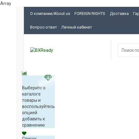
Array
О компании/About us
FOREIGN RIGHTS
Доставка
Га
Вопрос-ответ
Личный кабинет
Выберите в
каталоге
товары и
воспользуйтесь
опцией
добавить к
сравнению
Список