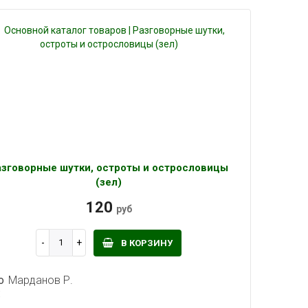
лорлор лор лор
азговорные шутки, остроты и острословицы
(зел)
120
руб
В КОРЗИНУ
о
Марданов Р.
: