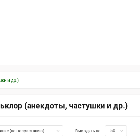
ки и др.)
ьклор (анекдоты, частушки и др.)
50
вание (по возрастанию)
Выводить по: