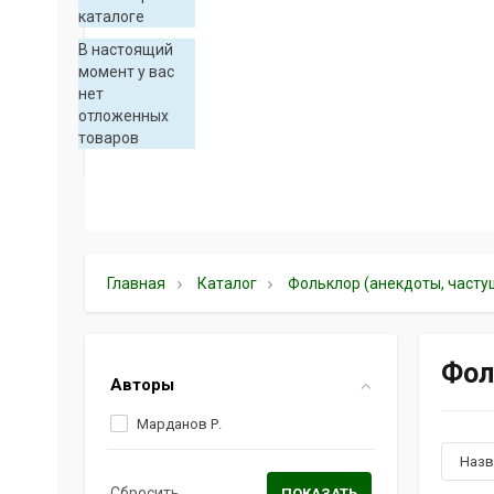
каталоге
В настоящий
момент у вас
нет
отложенных
товаров
Главная
Каталог
Фольклор (анекдоты, частуш
Фол
Авторы
Марданов Р.
Наз