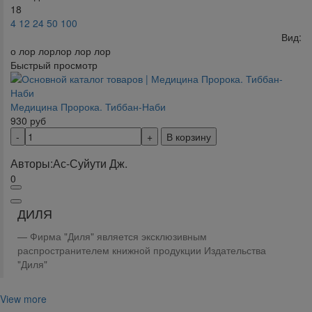
18
4
12
24
50
100
Вид:
о лор лорлор лор лор
Быстрый просмотр
Медицина Пророка. Тиббан-Наби
930
руб
В корзину
Авторы:
Ас-Суйути Дж.
0
ДИЛЯ
Фирма "Диля" является эксклюзивным
распространителем книжной продукции Издательства
"Диля"
View more