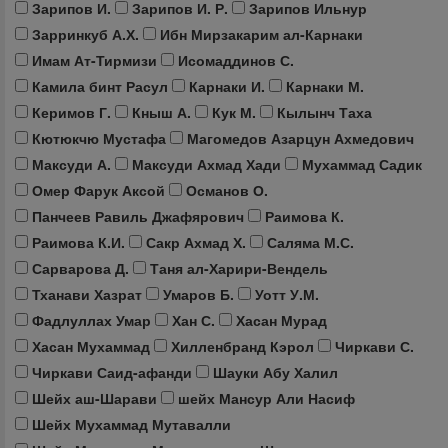
Зарипов И.
Зарипов И. Р.
Зарипов Ильнур
Зарринкуб А.Х.
Ибн Мирзакарим ал-Карнаки
Имам Ат-Тирмизи
Исомаддинов С.
Камила бинт Расул
Карнаки И.
Карнаки М.
Керимов Г.
Кныш А.
Кук М.
Кылынч Таха
Кютюкчю Мустафа
Магомедов Азарцун Ахмедович
Максуди А.
Максуди Ахмад Хади
Мухаммад Садик
Омер Фарук Аксой
Османов О.
Панчеев Равиль Джафярович
Раимова К.
Раимова К.И.
Сакр Ахмад Х.
Саляма М.С.
Сарварова Д.
Таня ал-Харири-Вендель
Тханави Хазрат
Умаров Б.
Уотт У.М.
Фадлуллах Умар
Хан С.
Хасан Мурад
Хасан Мухаммад
Хилленбранд Кэрол
Чиркави С.
Чиркави Саид-афанди
Шауки Абу Халил
Шейх аш-Шарави
шейх Мансур Али Насиф
Шейх Мухаммад Мутавалли