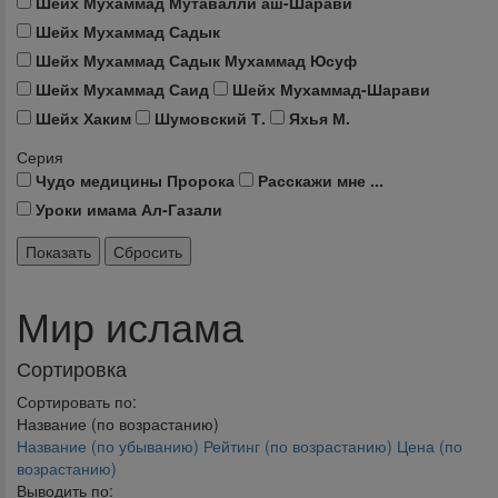
Шейх Мухаммад Мутавалли аш-Шарави
Шейх Мухаммад Садык
Шейх Мухаммад Садык Мухаммад Юсуф
Шейх Мухаммад Саид
Шейх Мухаммад-Шарави
Шейх Хаким
Шумовский Т.
Яхья М.
Серия
Чудо медицины Пророка
Расскажи мне ...
Уроки имама Ал-Газали
Мир ислама
Сортировка
Сортировать по:
Название (по возрастанию)
Название (по убыванию)
Рейтинг (по возрастанию)
Цена (по
возрастанию)
Выводить по: