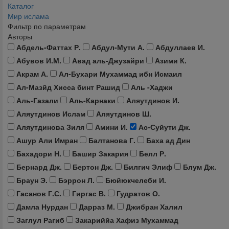
Каталог
Мир ислама
Фильтр по параметрам
Авторы
Абдель-Фаттах Р.
Абдул-Мути А.
Абдуллаев И.
Абувов И.М.
Авад аль-Джузайри
Азими К.
Акрам А.
Ал-Бухари Мухаммад ибн Исмаил
Ал-Мазйд Хисса бинт Рашид
Аль -Хаджи
Аль-Газали
Аль-Карнаки
Аляутдинов И.
Аляутдинов Ислам
Аляутдинов Ш.
Аляутдинова Зиля
Амини И.
Ас-Суйути Дж.
Ашур Али Имран
Балтанова Г.
Баха ад Дин
Бахадори Н.
Башир Закария
Белл Р.
Бернард Дж.
Бертон Дж.
Билгич Элиф
Блум Дж.
Браун Э.
Бэррон Л.
Бюйюкчелеби И.
Гасанов Г.С.
Гиргас В.
Гудратов О.
Дамла Нурдан
Дарраз М.
Джибран Халил
Заглул Рагиб
Закариййа Хафиз Мухаммад