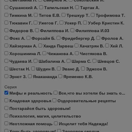
Сушанский А.
Тапильская Н.
Тартак А.
Тимкина М.
Титов Е.В.
Трешкур Т.
Трофимова Т.
Тюкавин Г.
Ужегов Г.
Уокер П.
Уэбер Кристин К.
Федоров В.
Филиппова И.
Филиппова И.03
Фокс А.
Форсайя Б.
Фридебергер Д.
Фролов А.
Хайзерман А.
Ханда Парвеш
Хачатрян В.
Хей Л.
Хорошинина Л.
Чижанова А.
Чистякова В.
Чудаева И.
Шабалина А.
Шарма С.
Шевцов С.
Шестак Н.
Шудин В.
Эванс Д.
Эджсон В.
Эрнст З.
Янакананда
Яременко К.В.
Серия
Мифы и реальность
Все,что вы хотели бы знать о...
Кладовая здоровья
Оздоровительные рецепты
Постарайся быть здоровым!
Психология, магия, целительство
Неотложная помощь
Исцелит тебя Надежда!
Хочу быть здоровым!
Здоровое сердце