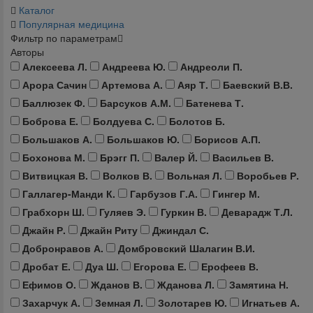
Каталог
Популярная медицина
Фильтр по параметрам
Авторы
Алексеева Л.
Андреева Ю.
Андреоли П.
Арора Сачин
Артемова А.
Аяр Т.
Баевский В.В.
Баллюзек Ф.
Барсуков А.М.
Батенева Т.
Боброва Е.
Болдуева С.
Болотов Б.
Большаков А.
Большаков Ю.
Борисов А.П.
Бохонова М.
Брэгг П.
Валер Й.
Васильев В.
Витвицкая В.
Волков В.
Вольная Л.
Воробьев Р.
Галлагер-Манди К.
Гарбузов Г.А.
Гингер М.
Грабхорн Ш.
Гуляев Э.
Гуркин В.
Деварадж Т.Л.
Джайн Р.
Джайн Риту
Джиндал С.
Добронравов А.
Домбровский Шалагин В.И.
Дробат Е.
Дуа Ш.
Егорова Е.
Ерофеев В.
Ефимов О.
Жданов В.
Жданова Л.
Замятина Н.
Захарчук А.
Земная Л.
Золотарев Ю.
Игнатьев А.