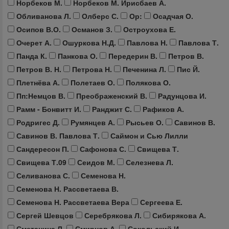
Норбеков М.
Норбеков М. Ирисбаев А.
Обливанова Л.
Олберс С.
Ор:
Осадчая О.
Осипов В.О.
Османов З.
Остроухова Е.
Очерет А.
Ошуркова Н.Д.
Павлова Н.
Павлова Т.
Панда К.
Панкова О.
Передерин В.
Петров В.
Петров В. Н.
Петрова Н.
Печенина Л.
Пис Й.
Плетнёва А.
Полетаев О.
Полякова О.
Пп:Немцов В.
Преображенский В.
Радунцова И.
Рамм - Бонвитт И.
Ранджит С.
Рафиков А.
Родригес Д.
Румянцев А.
Рысьев О.
Савинов В.
Савинов В. Павлова Т.
Саймон и Сью Лилли
Сандересон П.
Сафонова С.
Свищева Т.
Свищева Т.09
Сеидов М.
Селезнева Л.
Селиванова С.
Семенова Н.
Семенова Н. Рассветаева В.
Семенова Н. Рассветаева Вера
Сергеева Е.
Сергей Шевцов
Серебрякова Л.
Сибирякова А.
Сметанина Л.
Смирнов А.
Сокольский И.