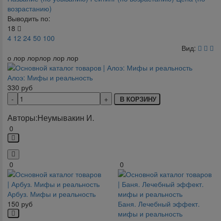
возрастанию)
Выводить по:
18
4
12
24
50
100
Вид:
о лор лорлор лор лор
Алоэ: Мифы и реальность
330
руб
В КОРЗИНУ
Авторы:
Неумывакин И.
0
0
0
Арбуз. Мифы и реальность
150
руб
Баня. Лечебный эффект.
мифы и реальность