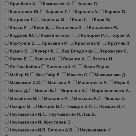
Ирисбаев А.
Каминская А.
Канлас Л.
Капитанов Ю.
Карасев Г.
Карелин А.
Карпов О.
Катренко Л.
Квасова М.
Квин Г.
Кирк М.
Клатц Р.
Кноп Д.
Ковалева Л.
Коваленко М.
Кодзаев Ю.
Кожевникова Т.
Колорни Р.
Корси Э.
Кортунов В.
Красавин О.
Краснова М.
Кругляк Л.
Кумар В.
Кунерт К.
Лад Владимир
Ладожская С.
Лаппо Е.
Лапшин И.
Левента А.
Летова И.
Ли Чан Кайши
Липовский Ю.
Люси Барни
Майер И.
Мак-Гайр Р.
Макеев С.
Максименко Д.
Максимов А.С.
Малкани В.
Маловичко А.
Мера К.
Мехта Д.
Минин Б.
Миронов Е.
Мирошниченко А.
Михайлов И.
Михилев А
Монахов К.
Мьюир А.
Нахаро М.
Немцов В.
Немцов В.И.
Немцов В.Н.
Неумывакин И.
Неумывакин И. Лад В.
Неумывакин И. Хрусталев В.
Неумывакин И.П. Блохин А.В.
Неунывакин И.