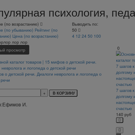
пулярная психология, педа
е (по возрастанию)
Выводить по:
е (по убыванию)
Рейтинг (по
50
танию)
Цена (по возрастанию)
4
12
24
50
100
орлор лор лор
0
ый просмотр
в о детской речи. Диалоги невролога и логопеда о
 речи
7 шагов к
В КОРЗИНУ
долгому 
настоящ
:
Ефимов И.
счастью
140
руб