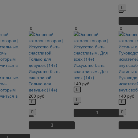
0
0
0
Искусство быть
Искусство быть
счастливым. Для
Истины о
ительные.
счастливой.
всех (14+)
Руководс
очь
Только для
140
руб
искателе
которым
девушек (14+)
внут.сво
учиться в
200
руб
140
руб