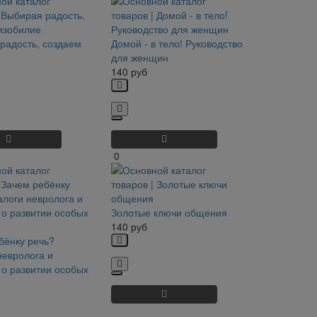
радость, создаем
Домой - в тело! Руководство
для женщин
140
руб
0
Золотые ключи общения
140
руб
бёнку речь?
невролога и
 о развитии особых