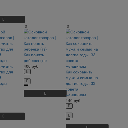
0
0
Как понять
ребенка (тв)
 жизни.
400
руб
тво для
Как сохранить
й
мужа и семью на
боды
долгие годы. 33
совета
женщинам
140
руб