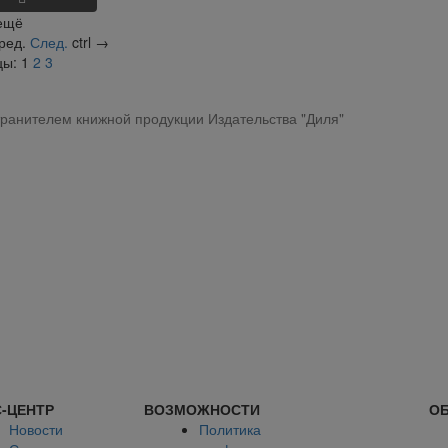
ещё
ред.
След.
ctrl
→
цы:
1
2
3
ранителем книжной продукции Издательства "Диля"
-ЦЕНТР
ВОЗМОЖНОСТИ
ОБ
Новости
Политика