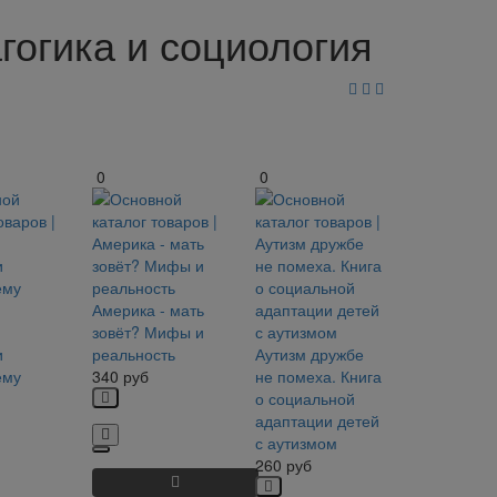
гогика и социология
0
0
Америка - мать
зовёт? Мифы и
и
реальность
Аутизм дружбе
ему
340
руб
не помеха. Книга
о социальной
адаптации детей
с аутизмом
260
руб