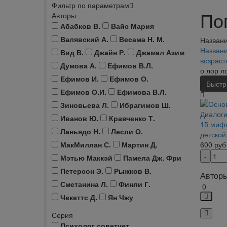
Фильтр по параметрам
По
Авторы
Абабков В.
Вайс Мария
Валявский А.
Весама Н. М.
Названи
Названи
Вид В.
Джайн Р.
Джамал Азим
возрас
Думова А.
Ефимов В.Л.
о лор л
Ефимов И.
Ефимов О.
Быстр
Ефимов О.И.
Ефимова В.Л.
Зиновьева Л.
Ибрагимов Ш.
Иванов Ю.
Кравченко Т.
15 мифо
Ланьядо Н.
Лесли О.
детской
МакМиллан С.
Мартин Д.
600
руб
Мэтью Маккэй
Памела Дж. Фри
Петерсон Э.
Рыжков В.
Авторы
Сметанина Л.
Финли Г.
0
Чекеттс Д.
Ян Чжу
Серия
Психолог советует