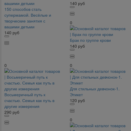
140
руб
150 способов стать
супермамой. Весёлые и
творческие занятия с
0
вашими детьми
140
руб
Брак по группе крови
140
руб
0
0
Для стильных девчонок-1.
Восьмеричный путь к
Этикет
счастью. Семья как путь в
120
руб
другие измерения
290
руб
0