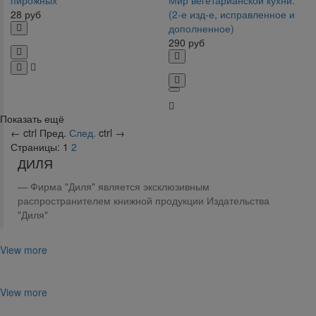
пирожных
Мир вегетарианской кухни.
28
руб
(2-е изд-е, исправленное и
дополненное)
290
руб
Показать ещё
←
ctrl
Пред.
След.
ctrl
→
Страницы:
1
2
ДИЛЯ
Фирма "Диля" является эксклюзивным
распространителем книжной продукции Издательства
"Диля"
View more
View more